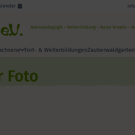
alender
inf
Naturpädagogik – Weiterbildung – Natur kreativ – 
achsene
Fort- & Weiterbildungen
Zauberwaldgarten
r Foto