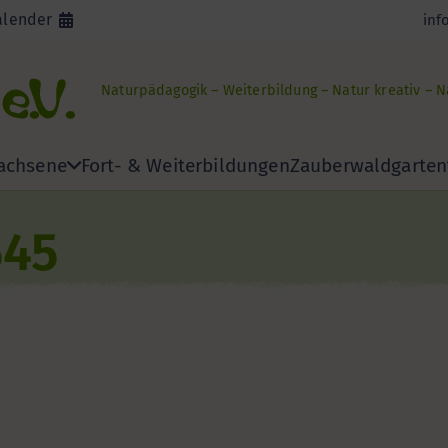
alender
inf
Naturpädagogik – Weiterbildung – Natur kreativ – 
achsene
Fort- & Weiterbildungen
Zauberwaldgarten
545