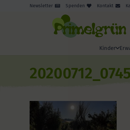
Newsletter
Spenden
Kontakt
K
Kinder
Erw
20200712_074