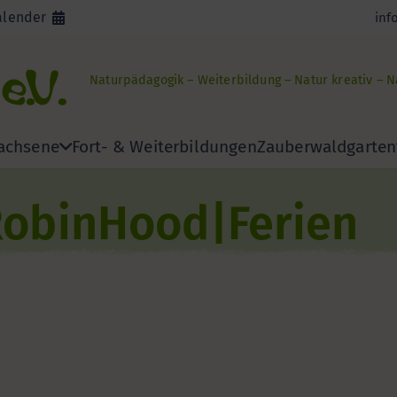
alender
inf
Naturpädagogik – Weiterbildung – Natur kreativ – 
achsene
Fort- & Weiterbildungen
Zauberwaldgarten
RobinHood|Ferien