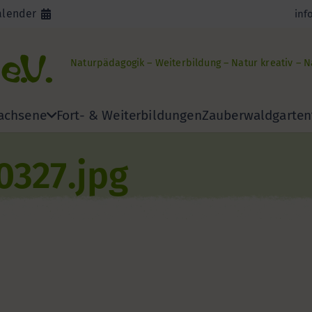
alender
inf
Naturpädagogik – Weiterbildung – Natur kreativ – 
achsene
Fort- & Weiterbildungen
Zauberwaldgarten
327.jpg