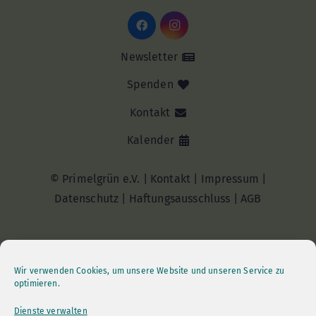
Newsletter
Spenden
Kontakt
Kalender
© Primelgrün e.V. |
Kontakt
|
Impressum
|
Datenschutz
|
Haftungsausschluss |
AGB
Wir verwenden Cookies, um unsere Website und unseren Service zu
optimieren.
Dienste verwalten