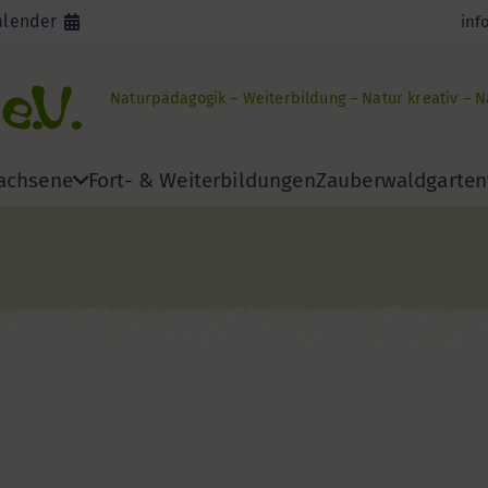
alender
inf
Naturpädagogik – Weiterbildung – Natur kreativ – 
achsene
Fort- & Weiterbildungen
Zauberwaldgarten