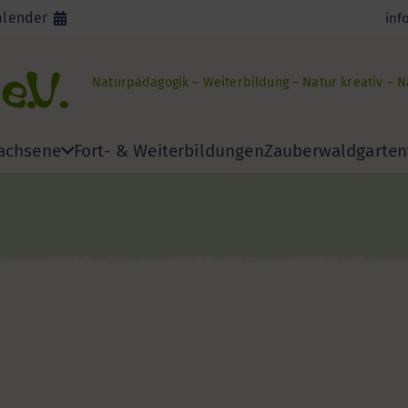
alender
inf
Naturpädagogik – Weiterbildung – Natur kreativ – 
achsene
Fort- & Weiterbildungen
Zauberwaldgarten