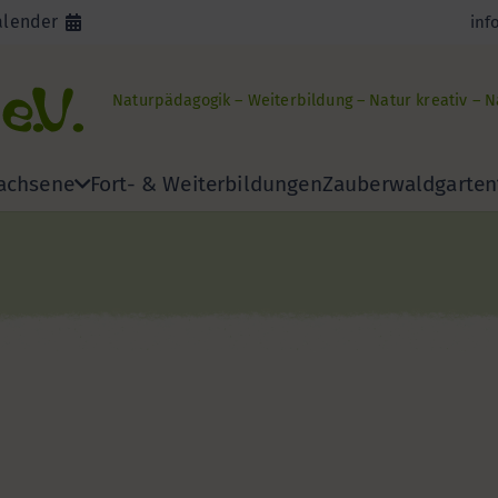
alender
inf
Naturpädagogik – Weiterbildung – Natur kreativ – 
achsene
Fort- & Weiterbildungen
Zauberwaldgarten